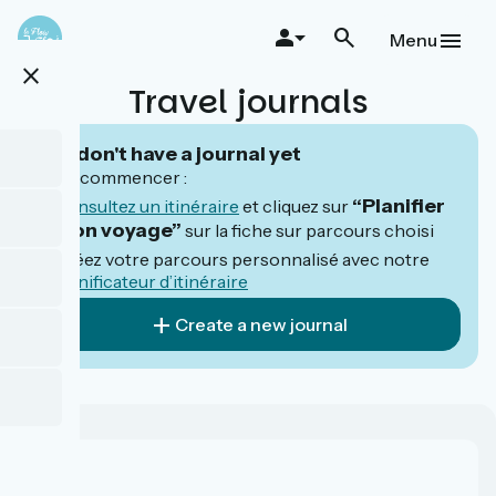
Skip
to
Menu
main
close
content
Travel journals
You don't have a journal yet
Pour commencer :
“Planifier
Consultez un itinéraire
et cliquez sur
mon voyage”
sur la fiche sur parcours choisi
Créez votre parcours personnalisé avec notre
planificateur d’itinéraire
Create a new journal