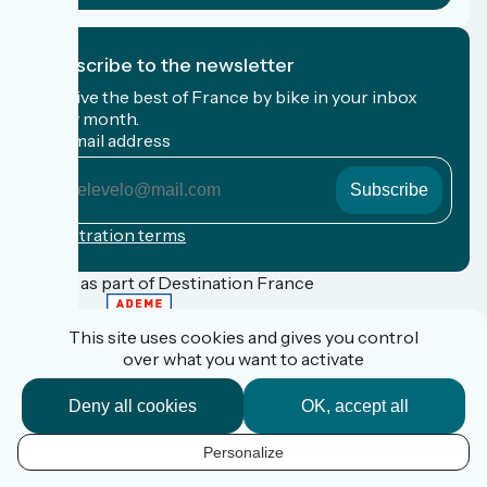
I subscribe to the newsletter
Receive the best of France by bike in your inbox
every month.
My email address
My
email
address
Registration terms
Funded as part of Destination France
This site uses cookies and gives you control
over what you want to activate
FAQ
Espace Pro
Deny all cookies
OK, accept all
Espace Presse
Accueil Vélo
Personalize
Personal data
EN
Legal information