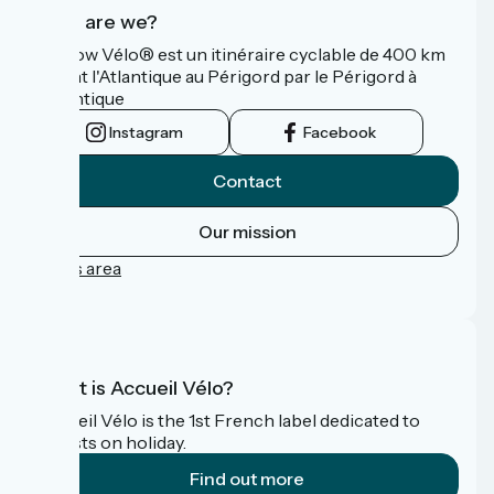
Who are we?
La Flow Vélo® est un itinéraire cyclable de 400 km
reliant l'Atlantique au Périgord par le Périgord à
l’Atlantique
Instagram
Facebook
Contact
Our mission
Press area
FAQ
What is Accueil Vélo?
Accueil Vélo is the 1st French label dedicated to
cyclists on holiday.
Find out more