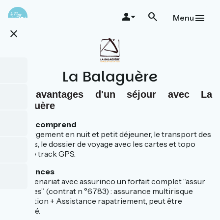
Skip
to
Menu
main
close
content
La Balaguère
Les avantages d'un séjour avec La
Balaguère
Le prix comprend
L'hébergement en nuit et petit déjeuner, le transport des
bagages, le dossier de voyage avec les cartes et topo
guide, le track GPS.
Assurances
En partenariat avec assurinco un forfait complet “assur
vacances” (contrat n °6783) : assurance multirisque
Annulation + Assistance rapatriement, peut être
proposé.