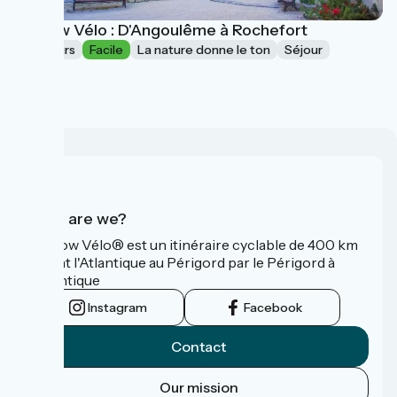
La Flow Vélo : D'Angoulême à Rochefort
5 jours
Facile
La nature donne le ton
Séjour
à partir de
565€
Who are we?
La Flow Vélo® est un itinéraire cyclable de 400 km
reliant l'Atlantique au Périgord par le Périgord à
l’Atlantique
Instagram
Facebook
Contact
Our mission