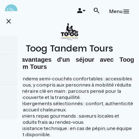
Skip
to
Menu
main
close
content
Toog Tandem Tours
Les avantages d'un séjour avec Toog
Tandem Tours
Tandems semi-couchés confortables : accessibles
à tous, y compris aux personnes à mobilité réduite.
Itinéraire clé en main : parcours pensé pour la
découverte et la tranquillité.
Hébergements sélectionnés : confort, authenticité
et accueil chaleureux.
Paniers repas gourmands : saveurs locales et
produits frais au rendez-vous.
Assistance technique : en cas de pépin, une équipe
est disponible.