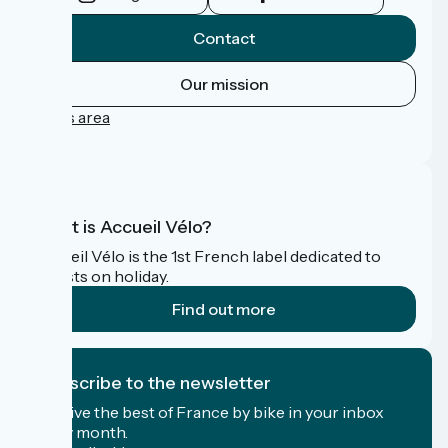
Contact
Our mission
Press area
FAQ
What is Accueil Vélo?
Accueil Vélo is the 1st French label dedicated to
cyclists on holiday.
Find out more
I subscribe to the newsletter
Receive the best of France by bike in your inbox
every month.