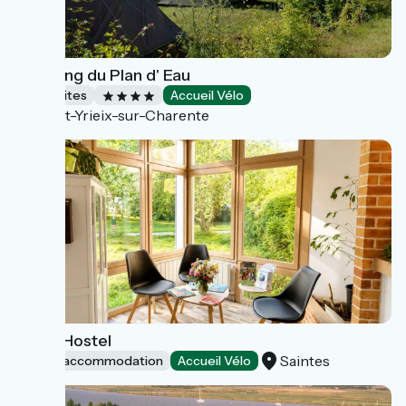
Camping du Plan d' Eau
Campsites
Accueil Vélo
Saint-Yrieix-sur-Charente
Youth Hostel
Saintes
Group accommodation
Accueil Vélo