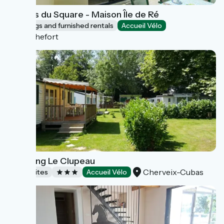
Le Clos du Square - Maison Île de Ré
Lodgings and furnished rentals
Accueil Vélo
Rochefort
Camping Le Clupeau
Cherveix-Cubas
Campsites
Accueil Vélo