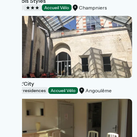
Hôtel Ibis Styles
Champniers
Hotels
Accueil Vélo
Appart'City
Angoulême
Holiday residences
Accueil Vélo