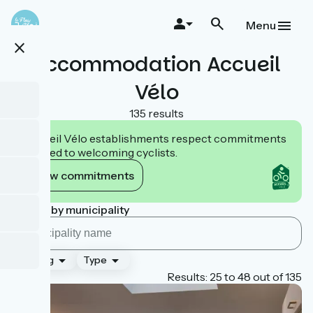
Skip
to
Menu
main
close
content
Accommodation Accueil
Vélo
135 results
Accueil Vélo establishments respect commitments
tailored to welcoming cyclists.
View commitments
Search by municipality
Ranking
Type
Page 2
Results: 25 to 48 out of 135