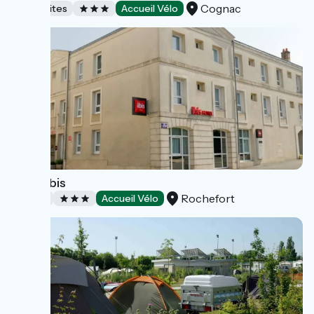
Cognac
Campsites
Accueil Vélo
Hôtel Ibis
Rochefort
Hotels
Accueil Vélo