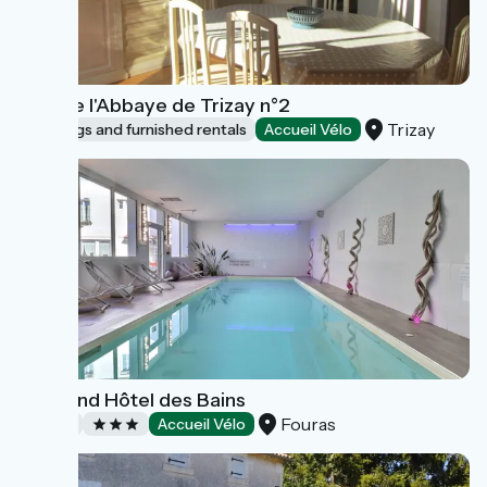
Gîte de l'Abbaye de Trizay n°2
Trizay
Lodgings and furnished rentals
Accueil Vélo
Le Grand Hôtel des Bains
Fouras
Hotels
Accueil Vélo